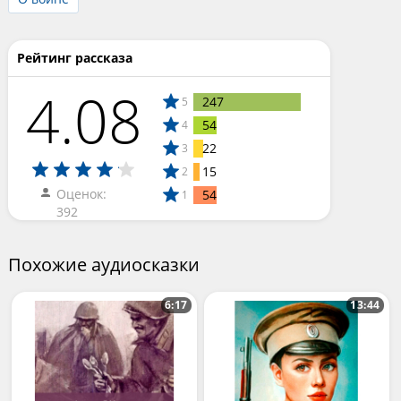
Рейтинг рассказа
4.08
247
5
54
4
22
3
15
2
Оценок:
54
1
392
Похожие аудиосказки
6:17
13:44