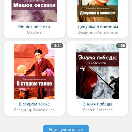
Мешок овсянки
Девушка в военном
О войне
Владимир Железников
13:24
4:06
В старом танке
Знамя победы
Владимир Железников
Сергей Алексеев
Еще аудиосказки