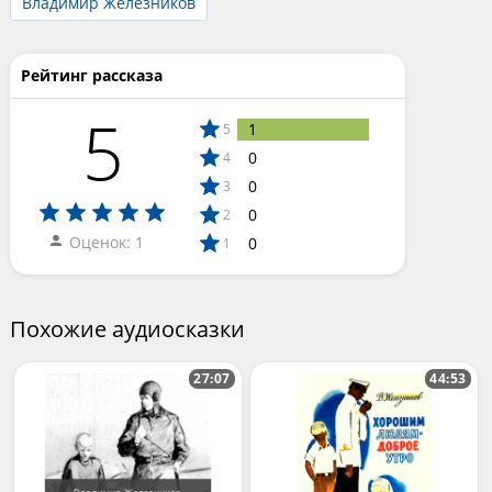
Владимир Железников
Рейтинг рассказа
5
1
5
0
4
0
3
0
2
Оценок: 1
0
1
Похожие аудиосказки
27:07
44:53