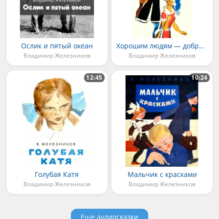
Ослик и пятый океан
Хорошим людям — доброе утро
Владимир Железников
Владимир Железников
12:45
10:24
Голубая Катя
Мальчик с красками
Владимир Железников
Владимир Железников
Еще аудиосказки