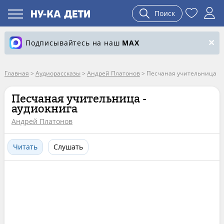
Поиск
Подписывайтесь на наш
MAX
Главная
>
Аудиорассказы
>
Андрей Платонов
>
Песчаная учительница
Песчаная учительница -
аудиокнига
Андрей Платонов
Читать
Слушать