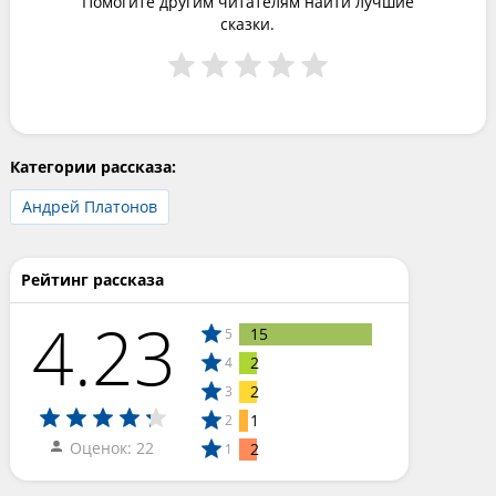
Помогите другим читателям найти лучшие
сказки.
Категории рассказа:
Андрей Платонов
Рейтинг рассказа
4.23
15
5
2
4
2
3
1
2
Оценок: 22
2
1