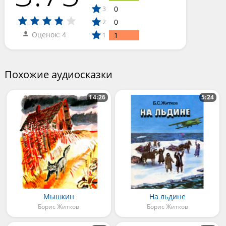
0
3
0
2
Оценок: 4
1
1
Похожие аудиосказки
14:26
5:24
Мышкин
На льдине
Борис Житков
Борис Житков