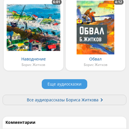
6:01
4:12
Наводнение
Обвал
Борис Житков
Борис Житков
Еще аудиосказки
Все аудиорассказы Бориса Житкова
Комментарии