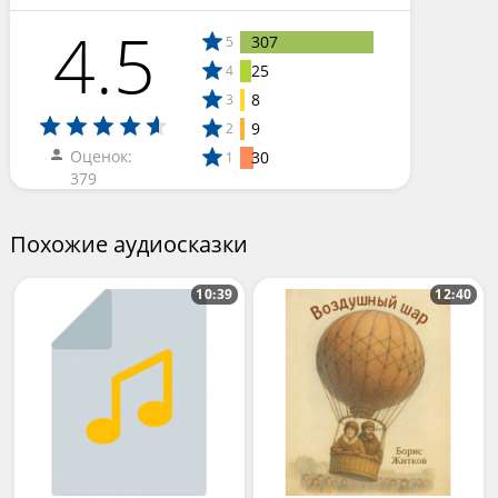
4.5
307
5
25
4
8
3
9
2
Оценок:
30
1
379
Похожие аудиосказки
10:39
12:40