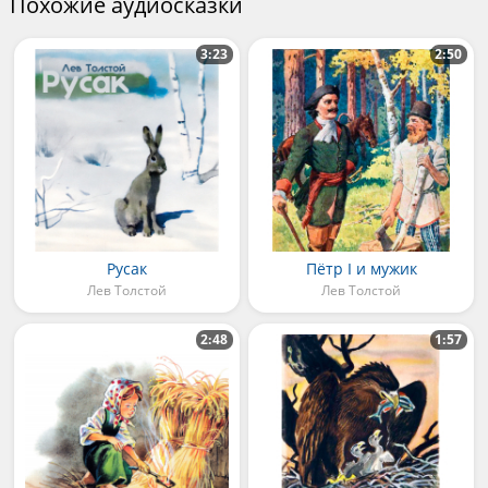
Похожие аудиосказки
3:23
2:50
Русак
Пётр I и мужик
Лев Толстой
Лев Толстой
2:48
1:57