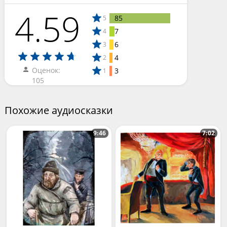
4.59
85
5
7
4
6
3
4
2
Оценок:
3
1
105
Похожие аудиосказки
9:46
7:02