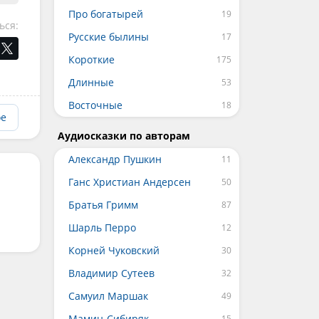
Про богатырей
ься:
Русские былины
Короткие
Длинные
Восточные
ое
Аудиосказки по авторам
Александр Пушкин
Ганс Христиан Андерсен
Братья Гримм
Шарль Перро
Корней Чуковский
Владимир Сутеев
Самуил Маршак
Мамин-Сибиряк