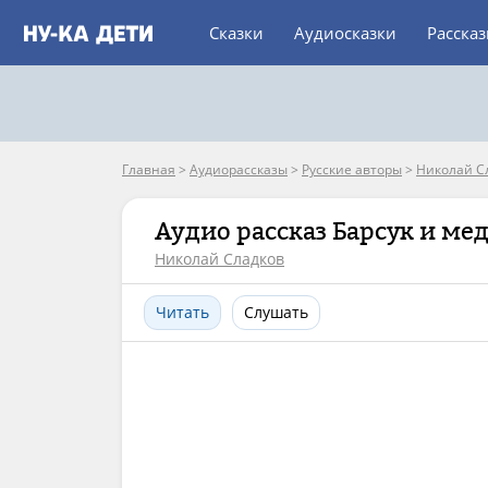
Сказки
Аудиосказки
Расска
Главная
>
Аудиорассказы
>
Русские авторы
>
Николай С
Аудио рассказ Барсук и ме
Николай Сладков
Читать
Слушать