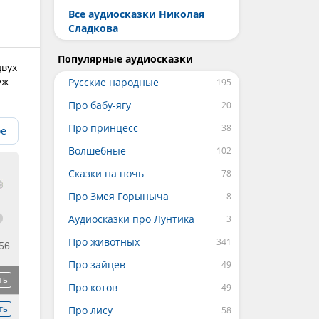
Все аудиосказки Николая
Сладкова
Популярные аудиосказки
двух
уж
Русские народные
Про бабу-ягу
Про принцесс
ое
Волшебные
Сказки на ночь
Про Змея Горыныча
Аудиосказки про Лунтика
Про животных
56
Про зайцев
ть
Про котов
ть
Про лису