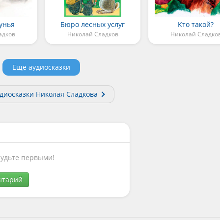
унья
Бюро лесных услуг
Кто такой?
адков
Николай Сладков
Николай Сладко
Еще аудиосказки
удиосказки Николая Сладкова
Будьте первыми!
нтарий