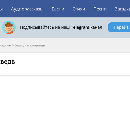
зы
Аудиорассказы
Басни
Стихи
Песни
Загадк
Подписывайтесь на наш
Telegram
канал
Перейт
ладков
>
Барсук и медведь
дведь