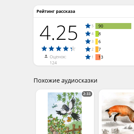
Рейтинг рассказа
4.25
90
5
8
4
6
3
7
2
Оценок:
13
1
124
Похожие аудиосказки
2:33