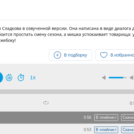
я Сладкова в озвученной версии. Она написана в виде диалога 
боится проспать смену сезона, а мишка успокаивает товарища: 
ежебоку!
В подборку
В избранн
1x
0:
0:56
В плейлист
Скача
0:53
В плейлист
Скача