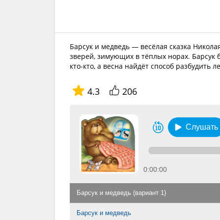
Барсук и медведь — весёлая сказка Никола
зверей, зимующих в тёплых норах. Барсук 
кто-кто, а весна найдёт способ разбудить л
4.3
206
Слушать
0:00:00
Барсук и медведь (вариант 1)
Барсук и медведь