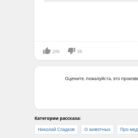
206
38
Оцените, пожалуйста, это произв
Категории рассказа:
Николай Сладков
О животных
Про мед