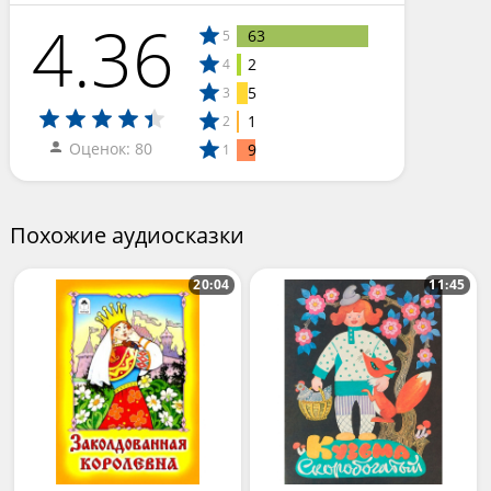
4.36
63
5
2
4
5
3
1
2
Оценок: 80
9
1
Похожие аудиосказки
20:04
11:45