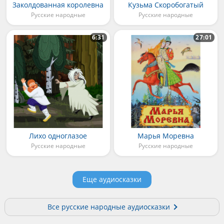
Заколдованная королевна
Кузьма Скоробогатый
Русские народные
Русские народные
6:31
27:01
Лихо одноглазое
Марья Моревна
Русские народные
Русские народные
Еще аудиосказки
Все русские народные аудиосказки