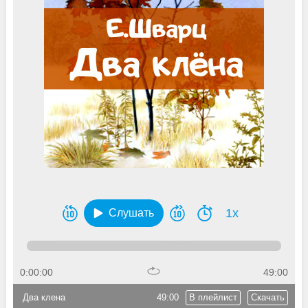
1x
Слушать
0:00:00
49:00
Два клена
49:00
В плейлист
Скачать