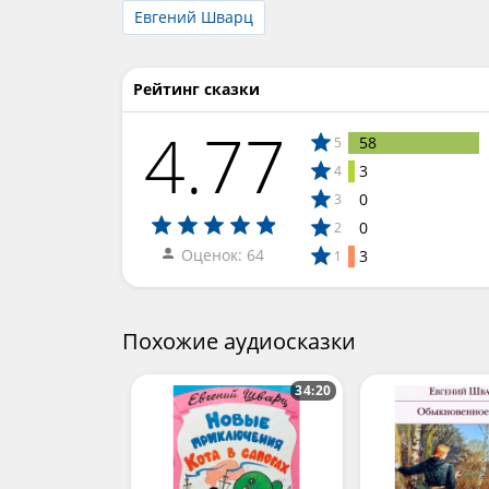
Евгений Шварц
Рейтинг сказки
4.77
58
5
3
4
0
3
0
2
Оценок: 64
3
1
Похожие аудиосказки
34:20