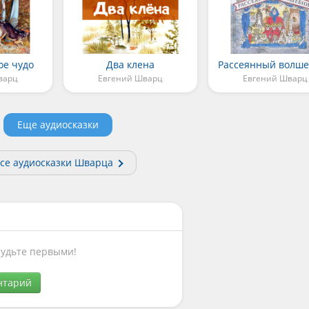
е чудо
Два клена
Рассеянный волш
варц
Евгений Шварц
Евгений Шварц
Еще аудиосказки
се аудиосказки Шварца
Будьте первыми!
нтарий