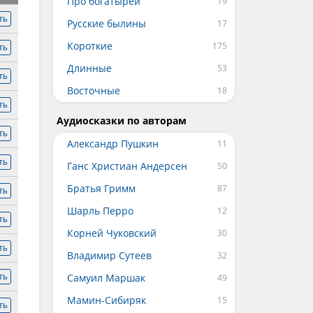
Про богатырей
ть
Русские былины
Короткие
ть
Длинные
ть
Восточные
ть
Аудиосказки по авторам
ть
Александр Пушкин
ть
Ганс Христиан Андерсен
Братья Гримм
ть
Шарль Перро
ть
Корней Чуковский
ть
Владимир Сутеев
Самуил Маршак
ть
Мамин-Сибиряк
ть