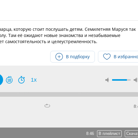
арца, которую стоит послушать детям. Семилетняя Маруся так
колу. Там её ожидают новые знакомства и незабываемые
т самостоятельность и целеустремленность.
В подборку
В избранн
1x
8:
8:46
В плейлист
Скача