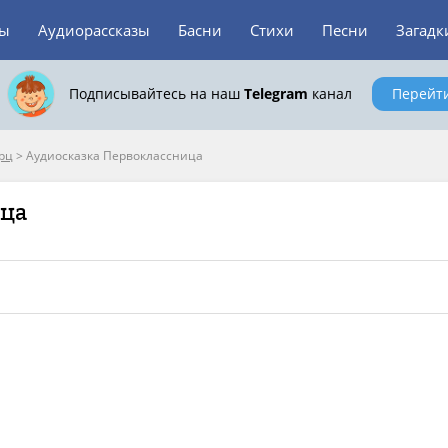
зы
Аудиорассказы
Басни
Стихи
Песни
Загадк
Подписывайтесь на наш
Telegram
канал
Перейт
рц
>
Аудиосказка Первоклассница
ица