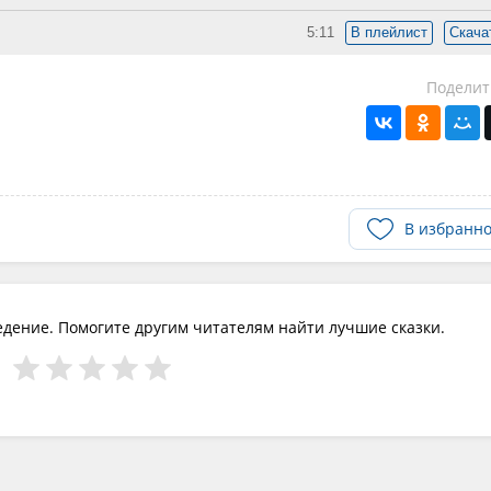
5:11
В плейлист
Скача
Поделит
В избранн
едение. Помогите другим читателям найти лучшие сказки.