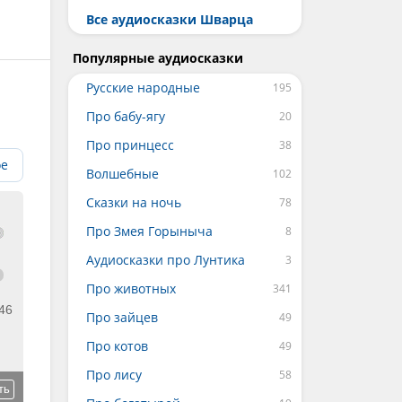
Все аудиосказки Шварца
Популярные аудиосказки
Русские народные
Про бабу-ягу
Про принцесс
ое
Волшебные
Сказки на ночь
Про Змея Горыныча
Аудиосказки про Лунтика
Про животных
46
Про зайцев
Про котов
Про лису
ть