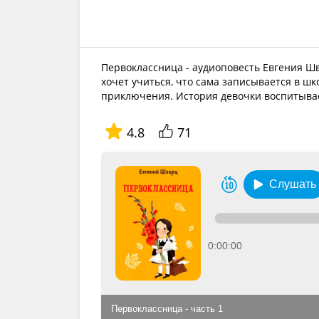
Первоклассница - аудиоповесть Евгения Шв
хочет учиться, что сама записывается в ш
приключения. История девочки воспитывае
4.8
71
Слушать
0:00:00
Первоклассница - часть 1