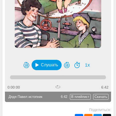
1x
Слушать
0:00:00
6:42
Дядя Павел истопник
6:42
В плейлист
Скачать
Поделиться: