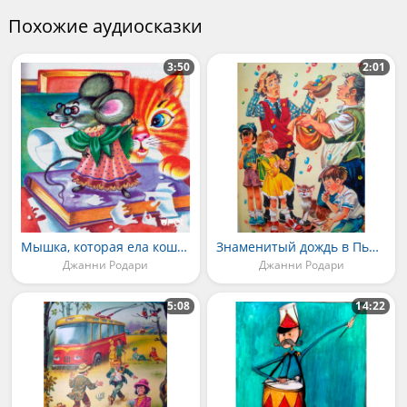
Похожие аудиосказки
3:50
2:01
Мышка, которая ела кошек
Знаменитый дождь в Пьомбино
Джанни Родари
Джанни Родари
5:08
14:22