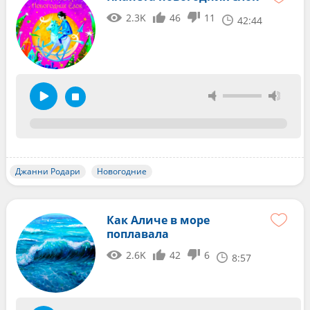
2.3K
46
11
42:44
Джанни Родари
Новогодние
Как Аличе в море
поплавала
2.6K
42
6
8:57