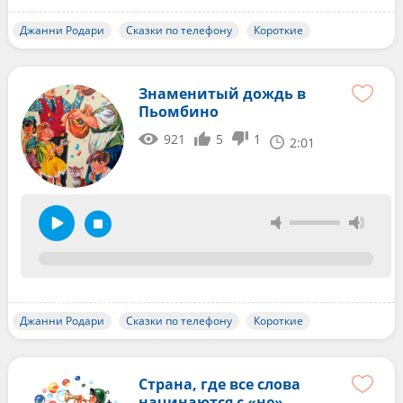
Джанни Родари
Сказки по телефону
Короткие
Знаменитый дождь в
Пьомбино
921
5
1
2:01
Джанни Родари
Сказки по телефону
Короткие
Страна, где все слова
начинаются с «не»