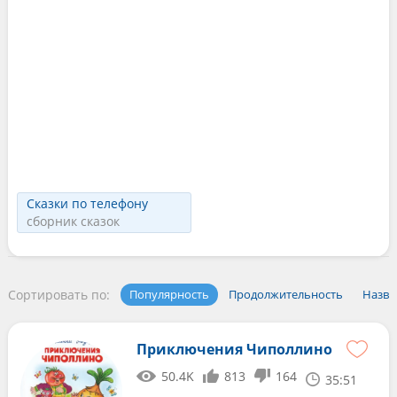
Сказки по телефону
сборник сказок
Сортировать по:
Популярность
Продолжительность
Назва
Приключения Чиполлино
50.4K
813
164
35:51