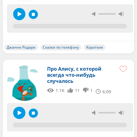
Джанни Родари
Сказки по телефону
Короткие
Про Алису, с которой
всегда что-нибудь
случалось
1.1K
11
1
6:09