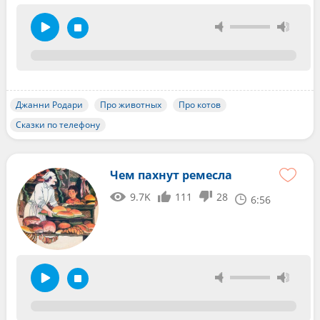
Джанни Родари
Про животных
Про котов
Сказки по телефону
Чем пахнут ремесла
9.7K
111
28
6:56