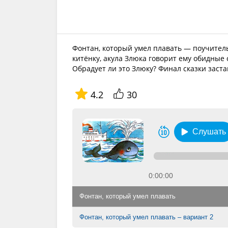
Фонтан, который умел плавать — поучител
китёнку, акула Злюка говорит ему обидные
Обрадует ли это Злюку? Финал сказки заста
4.2
30
Слушать
0:00:00
Фонтан, который умел плавать
Фонтан, который умел плавать – вариант 2