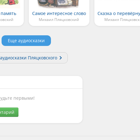
 память
Самое интересное слово
ковский
Михаил Пляцковский
Михаил Пляцковс
Еще аудиосказки
 аудиосказки Пляцковского
Будьте первыми!
нтарий