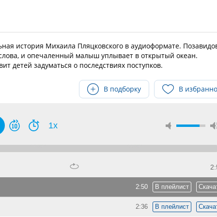
ьная история Михаила Пляцковского в аудиоформате. Позавидо
 слова, и опечаленный малыш уплывает в открытый океан.
вит детей задуматься о последствиях поступков.
В подборку
В избранн
1x
2:
2:50
В плейлист
Скача
2:36
В плейлист
Скача