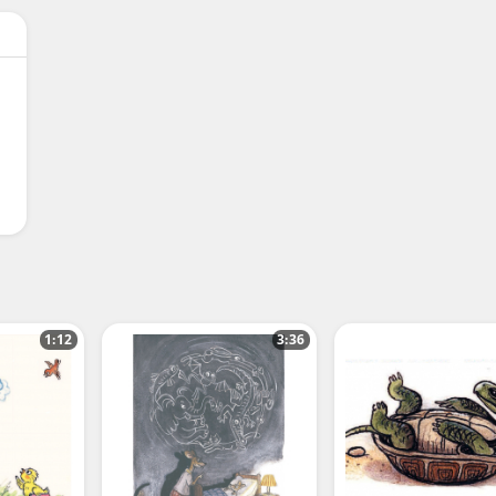
1:12
3:36