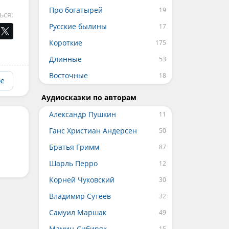
Про богатырей
ься:
Русские былины
Короткие
Длинные
Восточные
ое
Аудиосказки по авторам
Александр Пушкин
Ганс Христиан Андерсен
Братья Гримм
Шарль Перро
Корней Чуковский
Владимир Сутеев
Самуил Маршак
Мамин-Сибиряк