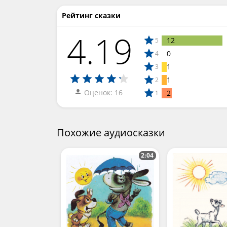
Рейтинг сказки
4.19
12
5
0
4
1
3
1
2
Оценок: 16
2
1
Похожие аудиосказки
2:04