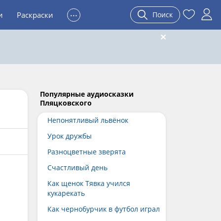
...
и
Раскраски
Поиск
Популярные аудиосказки
Пляцковского
Непонятливый львёнок
Урок дружбы
Разноцветные зверята
Счастливый день
Как щенок Тявка учился
кукарекать
Как чернобурчик в футбол играл