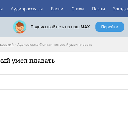
зы
Аудиорассказы
Басни
Стихи
Песни
Загадк
Подписывайтесь на наш
MAX
Перейти
ковский
>
Аудиосказка Фонтан, который умел плавать
рый умел плавать