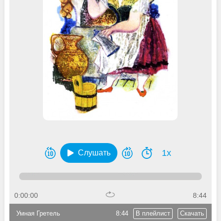
1x
Слушать
0:00:00
8:44
Умная Гретель
8:44
В плейлист
Скачать