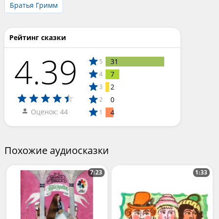
Братья Гримм
Рейтинг сказки
4.39
31
5
7
4
2
3
0
2
Оценок: 44
4
1
Похожие аудиосказки
7:23
1:33