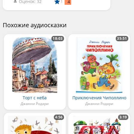
Оценок: 32
4
1
Похожие аудиосказки
18:03
35:51
Торт с неба
Приключения Чиполлино
Джанни Родари
Джанни Родари
4:56
3:19