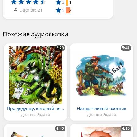
1
2
Оценок: 21
2
1
Похожие аудиосказки
2:29
5:41
Про дедушку, который не умел рассказывать сказки
Незадачливый охотник
Джанни Родари
Джанни Родари
4:45
4:16