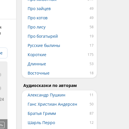
Про зайцев
Про котов
Про лису
и
ы
Про богатырей
Русские былины
ое
Короткие
Длинные
Восточные
Аудиосказки по авторам
Александр Пушкин
24
Ганс Христиан Андерсен
Братья Гримм
Шарль Перро
ть