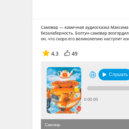
Самовар — комичная аудиосказка Максима Г
безалаберность. Болтун-самовар возгордил
он, что скоро его великолепию наступит к
4.3
49
Слушать
0:00:00
Самовар