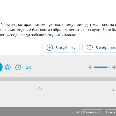
орького, которая покажет детям, к чему приводят хвастовство 
ся своим медным блеском и собрался жениться на луне. Знал б
онец — ведь люди забыли потушить пламя!
В подборку
В избранн
1x
6:
6:24
В плейлист
Скача