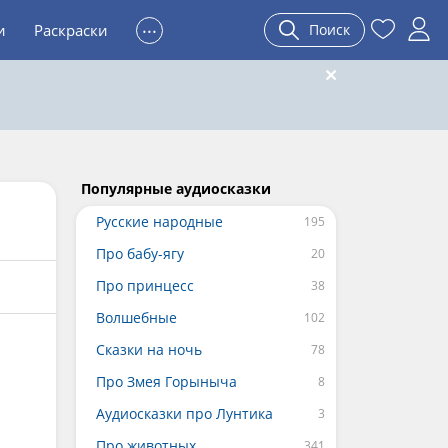
...
и
Раскраски
Поиск
Популярные аудиосказки
Русские народные
Про бабу-ягу
Про принцесс
Волшебные
Сказки на ночь
Про Змея Горыныча
Аудиосказки про Лунтика
Про животных