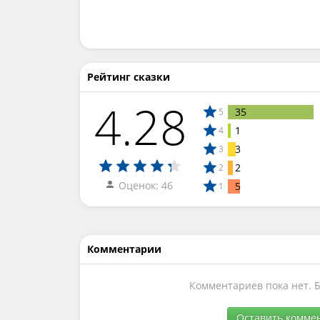
Рейтинг сказки
4.28
35
5
1
4
3
3
2
2
Оценок: 46
5
1
Комментарии
Комментариев пока нет. 
Оставить комме