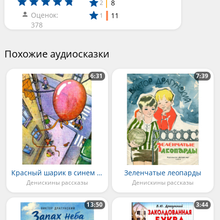
8
2
Оценок:
11
1
378
Похожие аудиосказки
6:31
7:39
Красный шарик в синем небе
Зеленчатые леопарды
Денискины рассказы
Денискины рассказы
13:50
3:44