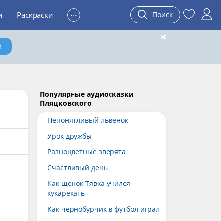
...
и
Раскраски
Поиск
и
Популярные аудиосказки
Пляцковского
Непонятливый львёнок
Урок дружбы
Разноцветные зверята
Счастливый день
Как щенок Тявка учился
кукарекать
Как чернобурчик в футбол играл