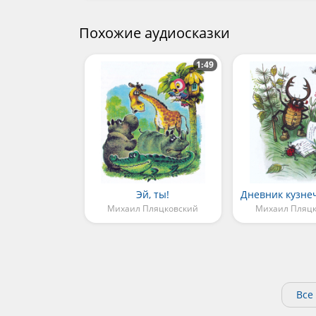
Похожие аудиосказки
1:49
Эй, ты!
Дневник кузне
Михаил Пляцковский
Михаил Пляц
Все