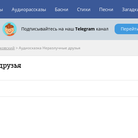
зы
Аудиорассказы
Басни
Стихи
Песни
Загадк
Подписывайтесь на наш
Telegram
канал
Перейт
ковский
>
Аудиосказка Неразлучные друзья
друзья