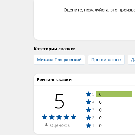
Оцените, пожалуйста, это произв
Категории сказки:
Михаил Пляцковский
Про животных
Д
Рейтинг сказки
5
6
5
0
4
0
3
0
2
Оценок: 6
0
1