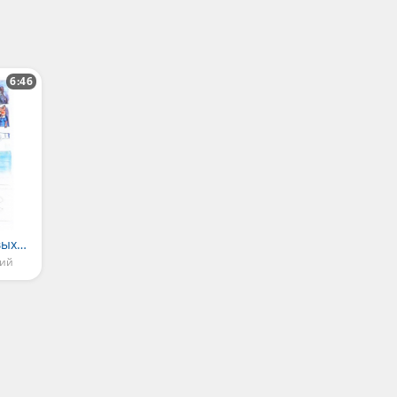
6:46
Мышонок Крошка выходит на лёд
кий