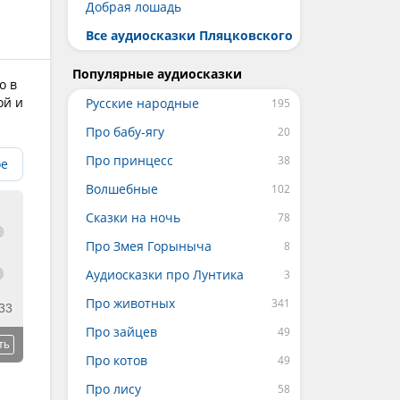
Добрая лошадь
Все аудиосказки Пляцковского
Популярные аудиосказки
о в
ой и
Русские народные
Про бабу-ягу
Про принцесс
ое
Волшебные
Сказки на ночь
Про Змея Горыныча
Аудиосказки про Лунтика
Про животных
33
Про зайцев
ть
Про котов
Про лису