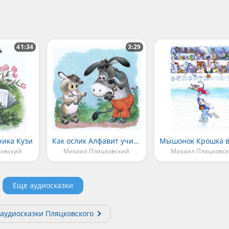
41:34
3:29
чика Кузи
Как ослик Алфавит учился уважать старших
ковский
Михаил Пляцковский
Михаил Пляцковс
Еще аудиосказки
 аудиосказки Пляцковского