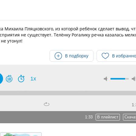
а Михаила Пляцковского, из которой ребёнок сделает вывод, чт
сприятия не существует. Телёнку Рогалику речка казалась мелк
 не утонул!
В подборку
В избранн
1x
1:
1:33
В плейлист
Скача