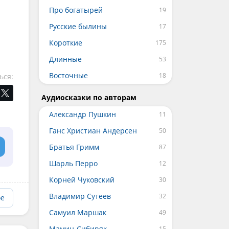
Про богатырей
Русские былины
Короткие
Длинные
Восточные
ься:
Аудиосказки по авторам
Александр Пушкин
Ганс Христиан Андерсен
Братья Гримм
Шарль Перро
Корней Чуковский
Владимир Сутеев
ое
Самуил Маршак
Мамин-Сибиряк