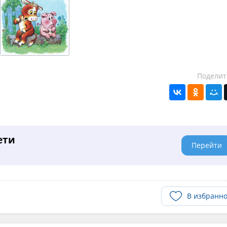
Поделит
ети
Перейти
В избранн