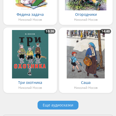
Федина задача
Огородники
Николай Носов
Николай Носов
10:36
14:40
Три охотника
Саша
Николай Носов
Николай Носов
Еще аудиосказки