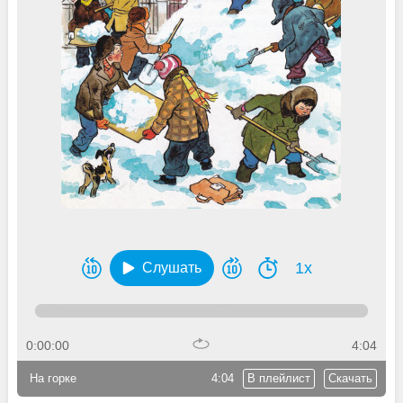
1x
Слушать
0:00:00
4:04
На горке
4:04
В плейлист
Скачать