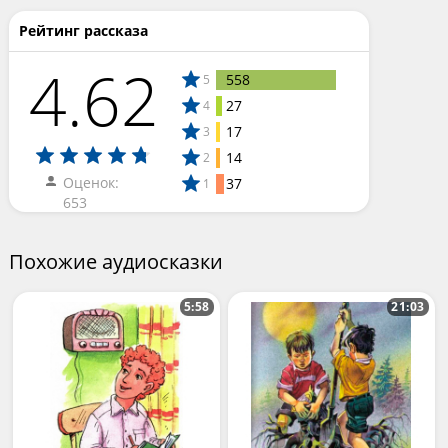
Рейтинг рассказа
4.62
558
5
27
4
17
3
14
2
Оценок:
37
1
653
Похожие аудиосказки
5:58
21:03