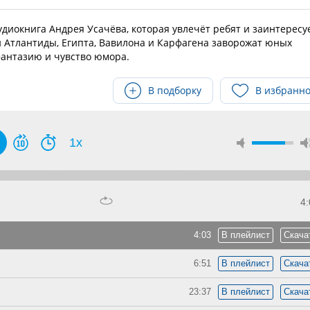
иокнига Андрея Усачёва, которая увлечёт ребят и заинтересу
и Атлантиды, Египта, Вавилона и Карфагена заворожат юных
фантазию и чувство юмора.
В подборку
В избранн
1x
4:
4:03
В плейлист
Скача
6:51
В плейлист
Скача
23:37
В плейлист
Скача