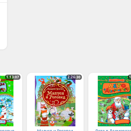
1:13:07
2:26:30
1
Олимпийская деревня Дедморозовка
Малуся и Рогопед
Лето в Дедмороз