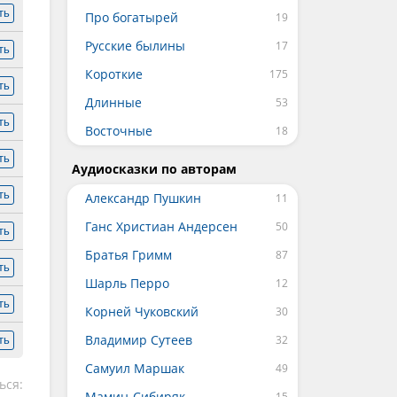
ть
Про богатырей
Русские былины
ть
Короткие
ть
Длинные
ть
Восточные
ть
Аудиосказки по авторам
ть
Александр Пушкин
Ганс Христиан Андерсен
ть
Братья Гримм
ть
Шарль Перро
ть
Корней Чуковский
Владимир Сутеев
ть
Самуил Маршак
ься:
Мамин-Сибиряк