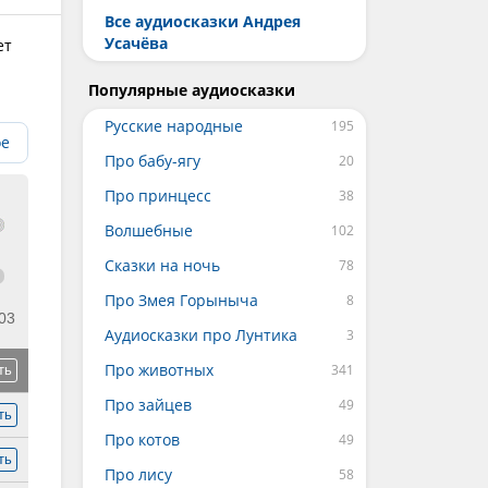
Все аудиосказки Андрея
Усачёва
ет
Популярные аудиосказки
Русские народные
ое
Про бабу-ягу
Про принцесс
Волшебные
Сказки на ночь
Про Змея Горыныча
03
Аудиосказки про Лунтика
Про животных
ть
Про зайцев
ть
Про котов
ть
Про лису