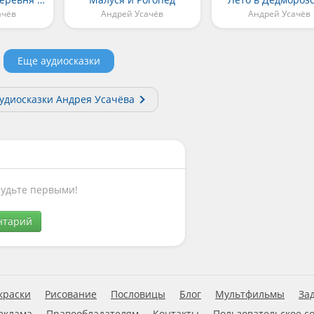
ачёв
Андрей Усачёв
Андрей Усачёв
Еще аудиосказки
аудиосказки Андрея Усачёва
Будьте первыми!
нтарий
краски
Рисование
Пословицы
Блог
Мультфильмы
За
еклама
Правообладателям
Контакты
Пользовательское с