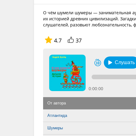
О чём шумели шумеры — занимательная ауд
их историей древних цивилизаций. Загадк
слушателей, разовьют любознательность, 
4.7
37
Слушать
0:00:00
От автора
Атлантида
Шумеры