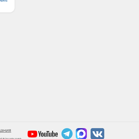
дания
оглашение