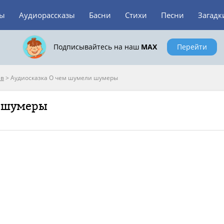
зы
Аудиорассказы
Басни
Стихи
Песни
Загадк
Подписывайтесь на наш
MAX
Перейти
ёв
>
Аудиосказка О чем шумели шумеры
и шумеры