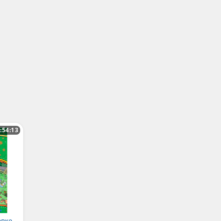
:54:13
овке