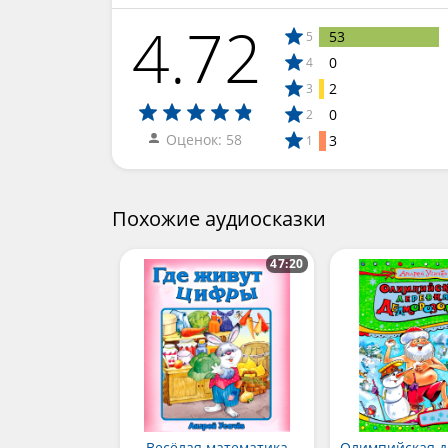
4.72
53
5
0
4
2
3
0
2
Оценок: 58
3
1
Похожие аудиосказки
47:20
Весёлая математика