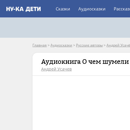
Сказки
Аудиосказки
Расска
Главная
>
Аудиосказки
>
Русские авторы
>
Андрей Усач
Аудиокнига О чем шумел
Андрей Усачев