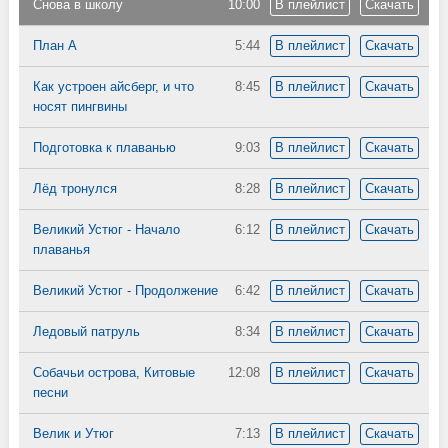
Снова в школу
10:00
В плейлист
Скачать
План А
5:44
В плейлист
Скачать
Как устроен айсберг, и что
8:45
В плейлист
Скачать
носят пингвины
Подготовка к плаванью
9:03
В плейлист
Скачать
Лёд тронулся
8:28
В плейлист
Скачать
Великий Устюг - Начало
6:12
В плейлист
Скачать
плаванья
Великий Устюг - Продолжение
6:42
В плейлист
Скачать
Ледовый патруль
8:34
В плейлист
Скачать
Собачьи острова, Китовые
12:08
В плейлист
Скачать
песни
Велик и Утюг
7:13
В плейлист
Скачать