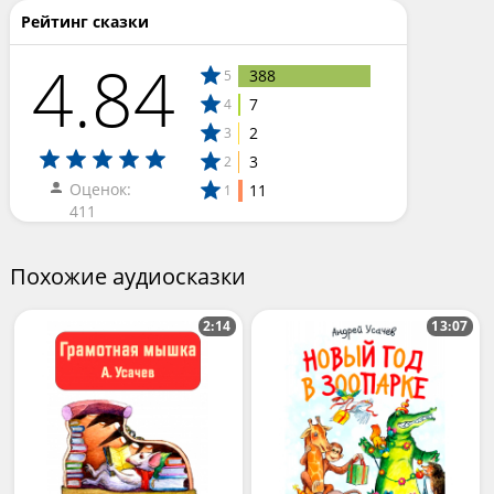
Рейтинг сказки
4.84
388
5
7
4
2
3
3
2
Оценок:
11
1
411
Похожие аудиосказки
2:14
13:07