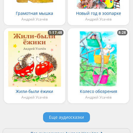
Грамотная мышка
Новый год в зоопарке
Андрей Усачёв
Андрей Усачёв
1:17:48
8:28
Жили-были ёжики
Колесо обозрения
Андрей Усачёв
Андрей Усачёв
Еще аудиосказки