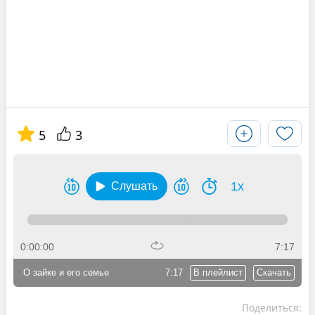
5
3
1x
Слушать
0:00:00
7:17
О зайке и его семье
7:17
В плейлист
Скачать
Поделиться: