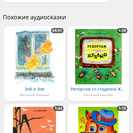
Похожие аудиосказки
48:01
4:28
Зой и Зоя
Репортаж со стадиона Жукамо
Виталий Бианки
Виталий Бианки
5:44
1:18