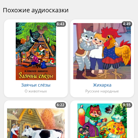
Похожие аудиосказки
6:43
4:49
Заячьи слёзы
Жихарка
О животных
Русские народные
6:22
9:55