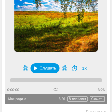
1x
Слушать
0:00:00
3:26
Моя родина
3:26
В плейлист
Скачать
Поделиться: