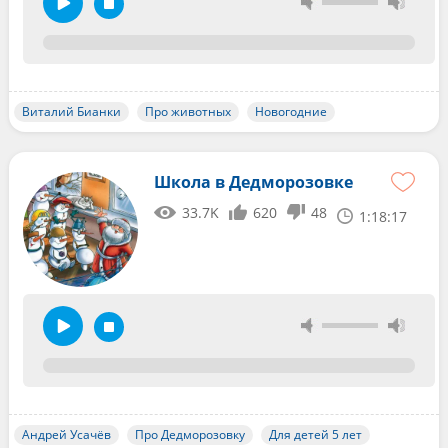
Виталий Бианки
Про животных
Новогодние
Школа в Дедморозовке
33.7K
620
48
1:18:17
Андрей Усачёв
Про Дедморозовку
Для детей 5 лет