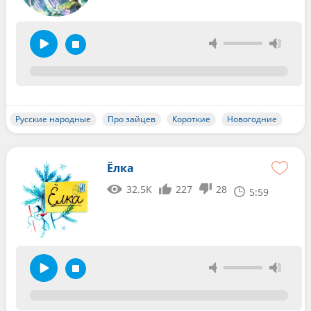
Русские народные
Про зайцев
Короткие
Новогодние
Ёлка
32.5K
227
28
5:59