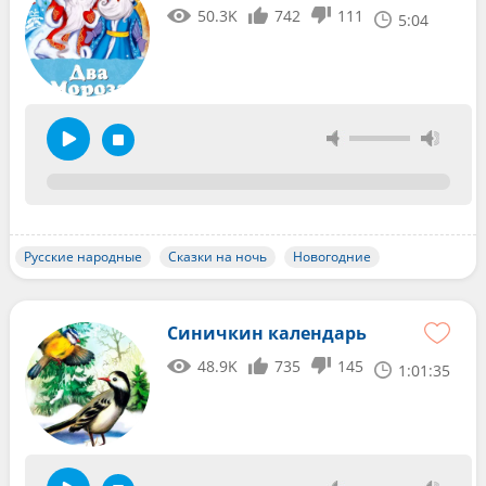
50.3K
742
111
5:04
Русские народные
Сказки на ночь
Новогодние
Синичкин календарь
48.9K
735
145
1:01:35