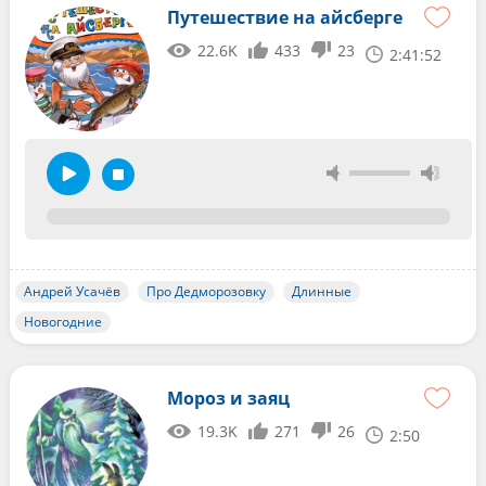
Путешествие на айсберге
22.6K
433
23
2:41:52
Андрей Усачёв
Про Дедморозовку
Длинные
Новогодние
Мороз и заяц
19.3K
271
26
2:50