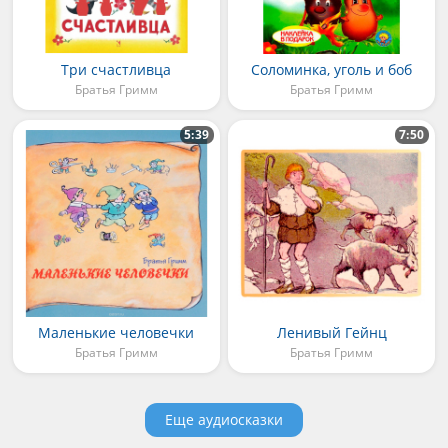
Три счастливца
Соломинка, уголь и боб
Братья Гримм
Братья Гримм
5:39
7:50
Маленькие человечки
Ленивый Гейнц
Братья Гримм
Братья Гримм
Еще аудиосказки