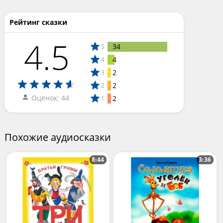
Рейтинг сказки
4.5
34
5
4
4
2
3
2
2
Оценок: 44
2
1
Похожие аудиосказки
8:44
3:36