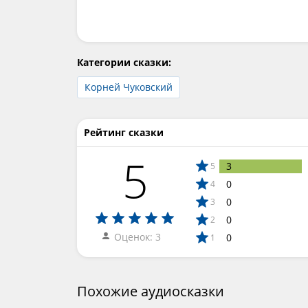
Категории сказки:
Корней Чуковский
Рейтинг сказки
5
3
5
0
4
0
3
0
2
Оценок: 3
0
1
Похожие аудиосказки