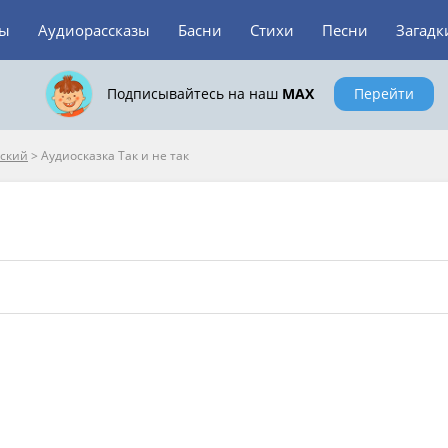
зы
Аудиорассказы
Басни
Стихи
Песни
Загадк
Подписывайтесь на наш
MAX
Перейти
вский
>
Аудиосказка Так и не так