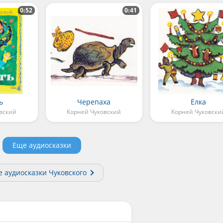
0:52
0:41
ь
Черепаха
Ёлка
вский
Корней Чуковский
Корней Чуковски
Еще аудиосказки
е аудиосказки Чуковского