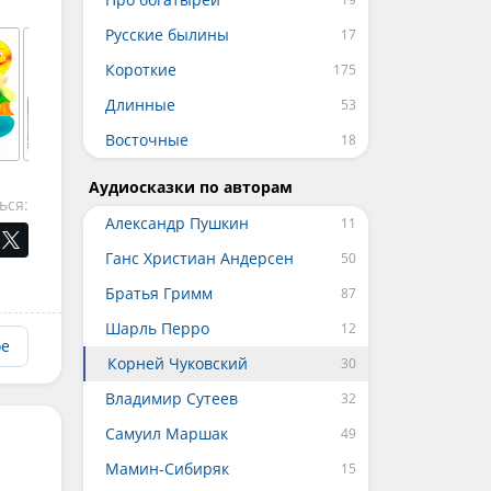
Русские былины
Короткие
Длинные
Восточные
Аудиосказки по авторам
ься:
Александр Пушкин
Ганс Христиан Андерсен
Братья Гримм
Шарль Перро
ое
Корней Чуковский
Владимир Сутеев
Самуил Маршак
Мамин-Сибиряк