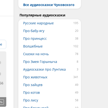
Все аудиосказки Чуковского
Популярные аудиосказки
Русские народные
Про бабу-ягу
Про принцесс
ое
Волшебные
Сказки на ночь
Про Змея Горыныча
Аудиосказки про Лунтика
Про животных
56
Про зайцев
Про котов
Про лису
ть
Про богатырей