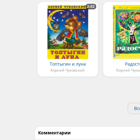
2:02
Топтыгин и луна
Радост
Корней Чуковский
Корней Чуко
Вс
Комментарии