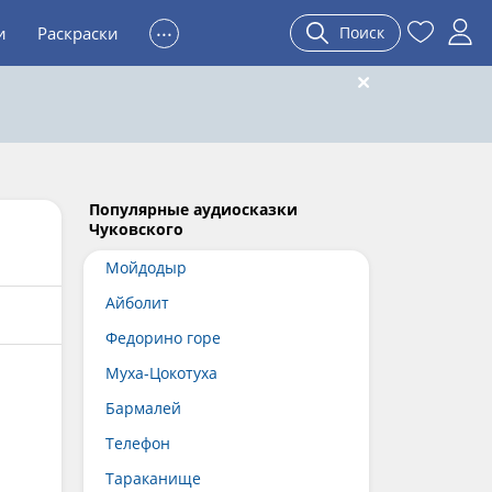
...
и
Раскраски
Поиск
Популярные аудиосказки
Чуковского
Мойдодыр
Айболит
Федорино горе
Муха-Цокотуха
Бармалей
Телефон
Тараканище