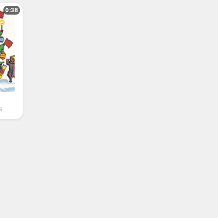
0:38
й