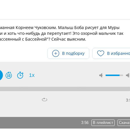
думанная Корнеем Чуковским. Малыш Боба рисует для Муры
и и хоть что-нибудь да перепутает! Это озорной мальчик так
ассеянный с Бассейной"? Сейчас выясним.
В подборку
В избранн
1x
3:
3:56
В плейлист
Скача