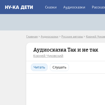
Сказки
Аудиосказки
Расска
Главная
>
Аудиосказки
>
Русские авторы
>
Корней Чуко
Аудиосказка Так и не так
Корней Чуковский
Читать
Слушать