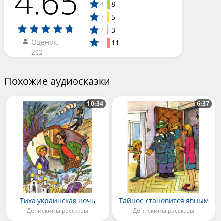
4.65
8
4
5
3
3
2
Оценок:
11
1
202
Похожие аудиосказки
10:34
6:37
Тиха украинская ночь
Тайное становится явным
Денискины рассказы
Денискины рассказы