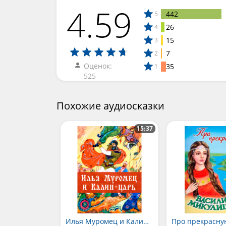
4.59
442
5
26
4
15
3
7
2
Оценок:
35
1
525
Похожие аудиосказки
15:37
Илья Муромец и Калин-царь