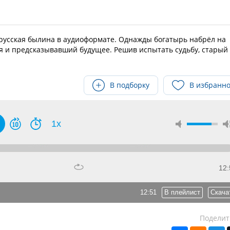
русская былина в аудиоформате. Однажды богатырь набрёл на
 и предсказывавший будущее. Решив испытать судьбу, старый
В подборку
В избранн
1x
12:
12:51
В плейлист
Скача
Поделит