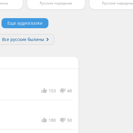
лины
Русские народные
Русские народны
Еще аудиосказки
Все русские былины
153
48
180
50