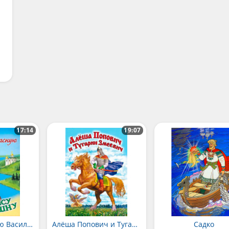
17:14
19:07
Про прекрасную Василису Микулишну
Алёша Попович и Тугарин Змей
Садко