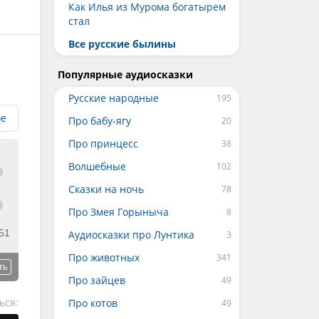
Как Илья из Мурома богатырем
стал
Все русские былины
Популярные аудиосказки
Русские народные
ое
Про бабу-ягу
Про принцесс
Волшебные
Сказки на ночь
Про Змея Горыныча
51
Аудиосказки про Лунтика
Про животных
ть
Про зайцев
ься:
Про котов