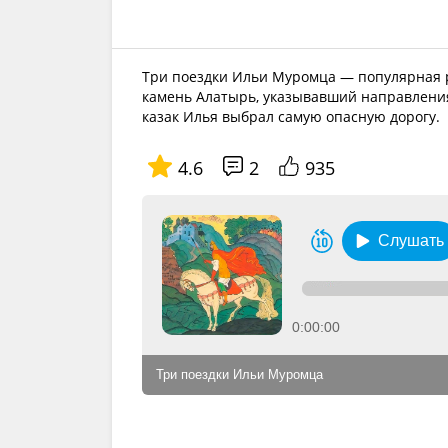
Три поездки Ильи Муромца — популярная 
камень Алатырь, указывавший направления
казак Илья выбрал самую опасную дорогу.
4.6
2
935
Слушать
0:00:00
Три поездки Ильи Муромца