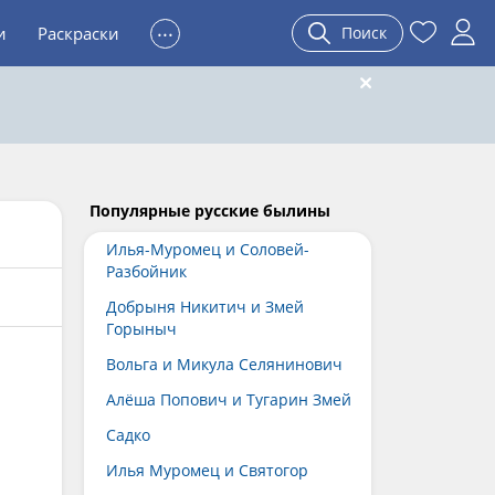
...
и
Раскраски
Поиск
Популярные русские былины
Илья-Муромец и Соловей-
Разбойник
Добрыня Никитич и Змей
Горыныч
Вольга и Микула Селянинович
Алёша Попович и Тугарин Змей
Садко
Илья Муромец и Святогор