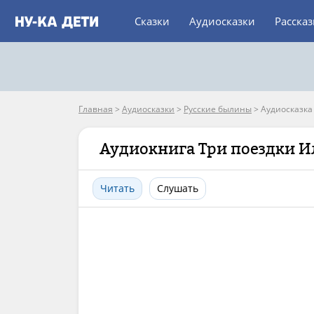
Сказки
Аудиосказки
Расска
Главная
>
Аудиосказки
>
Русские былины
>
Аудиосказка
Аудиокнига Три поездки 
Читать
Слушать