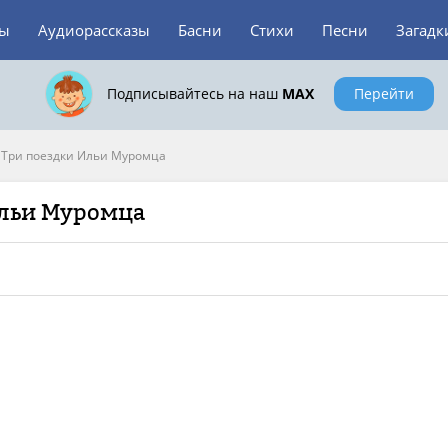
зы
Аудиорассказы
Басни
Стихи
Песни
Загадк
Подписывайтесь на наш
MAX
Перейти
 Три поездки Ильи Муромца
Ильи Муромца