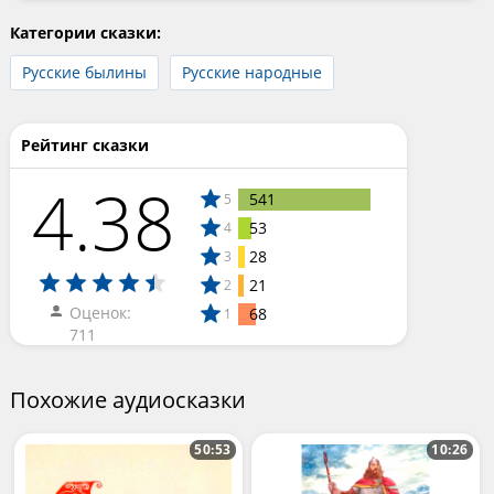
Категории сказки:
Русские былины
Русские народные
Рейтинг сказки
4.38
541
5
53
4
28
3
21
2
Оценок:
68
1
711
Похожие аудиосказки
50:53
10:26