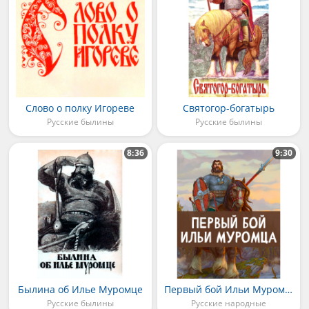
Слово о полку Игореве
Святогор-богатырь
Русские былины
Русские былины
8:36
9:30
Былина об Илье Муромце
Первый бой Ильи Муромца
Русские былины
Русские народные