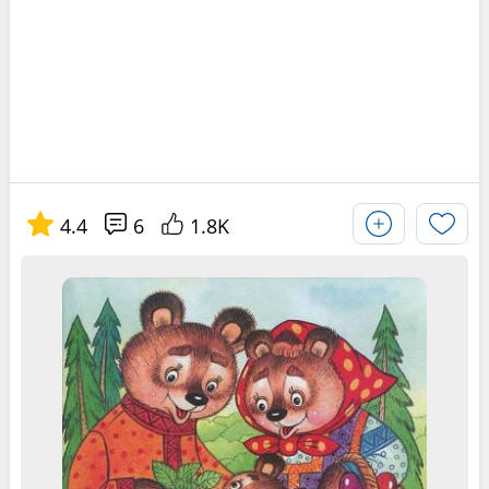
4.4
6
1.8K