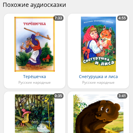
Похожие аудиосказки
7:33
4:55
Терёшечка
Снегурушка и лиса
Русские народные
Русские народные
0:35
3:41