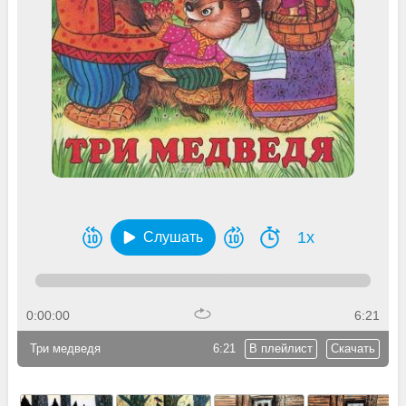
1x
Слушать
0:00:00
6:21
Три медведя
6:21
В плейлист
Скачать