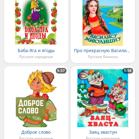
Баба-Яга и ягоды
Про прекрасную Василису Микулишну
Русские народные
Русские былины
5:57
1:58
Доброе слово
Заяц хвастун
Русские народные
Русские народные