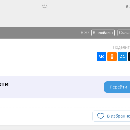
6:
6:30
В плейлист
Скача
Поделит
ети
Перейти
В избранн