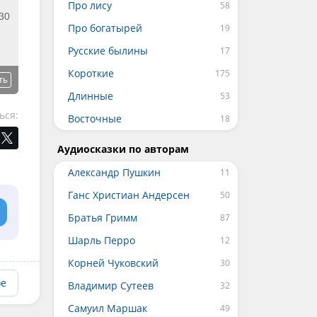
Про лису
30
Про богатырей
Русские былины
Короткие
ть
Длинные
ься:
Восточные
Аудиосказки по авторам
Александр Пушкин
Ганс Христиан Андерсен
Братья Гримм
Шарль Перро
Корней Чуковский
ое
Владимир Сутеев
Самуил Маршак