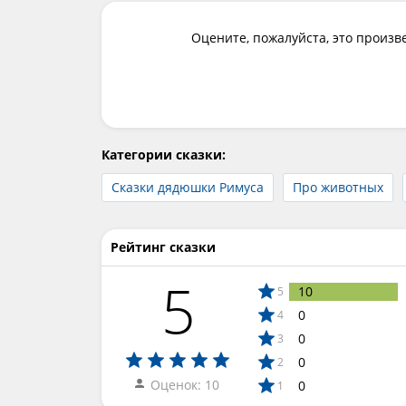
Оцените, пожалуйста, это произв
Категории сказки:
Сказки дядюшки Римуса
Про животных
Рейтинг сказки
5
10
5
0
4
0
3
0
2
Оценок: 10
0
1