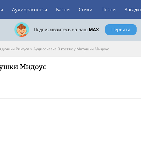
зы
Аудиорассказы
Басни
Стихи
Песни
Загадк
Подписывайтесь на наш
MAX
Перейти
дядюшки Римуса
>
Аудиосказка В гостях у Матушки Мидоус
атушки Мидоус