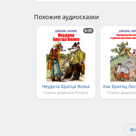
Похожие аудиосказки
4:35
Неудача Братца Волка
Сказки дядюшки Римуса
Сказки дядюшк
Вс