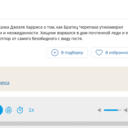
казка Джоэля Харриса о том, как Братец Черепаха утихомирил
 и неожиданности. Хищник ворвался в дом почтенной леди и 
тпор от самого безобидного с виду гостя.
В подборку
В избранн
имуса
1x