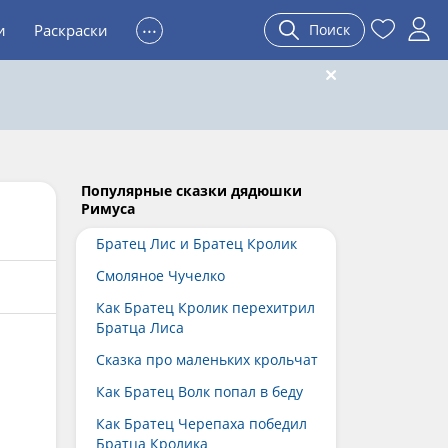
...
и
Раскраски
Поиск
Популярные сказки дядюшки
Римуса
Братец Лис и Братец Кролик
Смоляное Чучелко
Как Братец Кролик перехитрил
Братца Лиса
Сказка про маленьких крольчат
Как Братец Волк попал в беду
Как Братец Черепаха победил
Братца Кролика