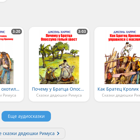
3:20
3:03
Как Братец Лис охотился, а добыча досталась Братцу Кролику
Почему у Братца Опоссума голый хвост
и Римуса
Сказки дядюшки Римуса
Сказки дядюшки Ри
Еще аудиосказки
е сказки дядюшки Римуса