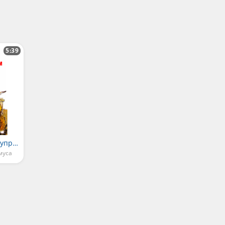
5:39
Как Братец Кролик управился с маслом
муса