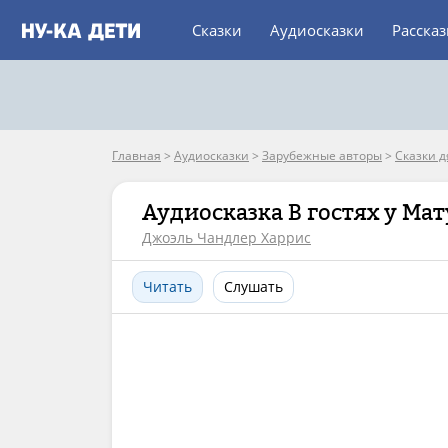
Сказки
Аудиосказки
Расска
Главная
>
Аудиосказки
>
Зарубежные авторы
>
Сказки 
Аудиосказка В гостях у М
Джоэль Чандлер Харрис
Читать
Слушать