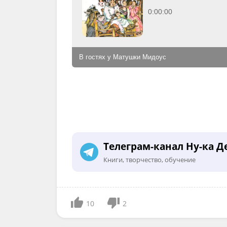
0:00:00
В гостях у Матушки Мидоус
Телеграм-канал Ну-ка Д
Книги, творчество, обучение
10
2