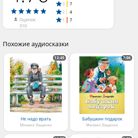
7
3
4
2
Оценок:
7
1
310
Похожие аудиосказки
12:45
7:06
Не надо врать
Бабушкин подарок
Михаил Зощенко
Михаил Зощенко