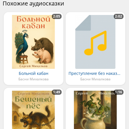
Похожие аудиосказки
2:05
2:02
Больной кабан
Преступление без наказания
Басни Михалкова
Басни Михалкова
1:49
1:16