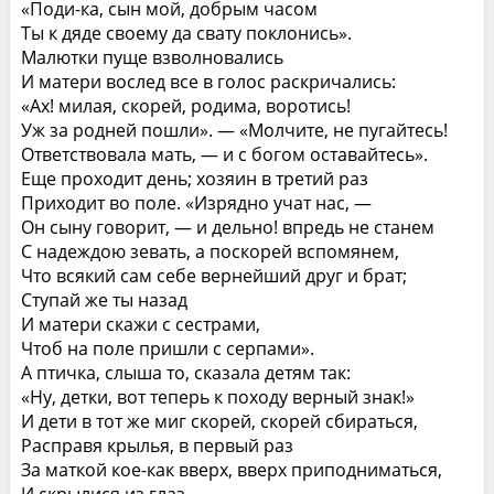
«Поди-ка, сын мой, добрым часом
Ты к дяде своему да свату поклонись».
Малютки пуще взволновались
И матери вослед все в голос раскричались:
«Ах! милая, скорей, родима, воротись!
Уж за родней пошли». — «Молчите, не пугайтесь!
Ответствовала мать, — и с богом оставайтесь».
Еще проходит день; хозяин в третий раз
Приходит во поле. «Изрядно учат нас, —
Он сыну говорит, — и дельно! впредь не станем
С надеждою зевать, а поскорей вспомянем,
Что всякий сам себе вернейший друг и брат;
Ступай же ты назад
И матери скажи с сестрами,
Чтоб на поле пришли с серпами».
А птичка, слыша то, сказала детям так:
«Ну, детки, вот теперь к походу верный знак!»
И дети в тот же миг скорей, скорей сбираться,
Расправя крылья, в первый раз
За маткой кое-как вверх, вверх приподниматься,