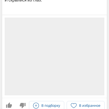
И скрылися из глаз.
В подборку
В избранное