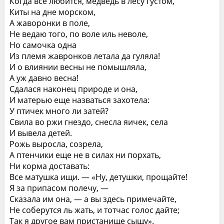
Когда все любится, медведь в лесу густом,
Киты на дне морском,
А жаворонки в поле,
Не ведаю того, по воле иль неволе,
Но самочка одна
Из племя жавронков летала да гуляла!
И о влиянии весны не помышляла,
А уж давно весна!
Сдалася наконец природе и она,
И матерью еще назваться захотела:
У птичек много ли затей?
Свила во ржи гнездо, снесла яичек, села
И вывела детей.
Рожь выросла, созрела,
А птенчики еще не в силах ни порхать,
Ни корма доставать:
Все матушка ищи. — «Ну, детушки, прощайте!
Я за припасом полечу, —
Сказала им она, — а вы здесь примечайте,
Не соберутся ль жать, и тотчас голос дайте;
Так я другое вам пристанище сыщу».