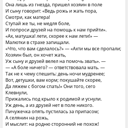
Она лишь из гнезда, пришел хозяин в поле
И сыну говорит: «Ведь рожь и жать пора,
Смотри, как матера!
Ступай же ты, не медля боле,
И попроси друзей на помощь к нам прийти».
«Ах, матушка! лети, скорее к нам лети!» —
Малютки в страхе запищали.
«Что, что вам сделалось?» — «Ахти мы все пропали;
Хозяин был, он хочет жать,
Уж сыну и друзей велел на помочь звать». —
— «А боле ничего? — ответствовала мать. —
Так не к чему спешить: день ночи мудренее;
Вот, детушки, вам корм; покушайте скорее,
Да ляжем с богом спать!» Они того, сего
Клевнули,
Прижались под крыло к родимой и уснули.
Уж день, а из друзей нет в поле никого.
Пичужечка опять пустилась за припасом;
А селянин на рожь,
И мыслит: на родню сторонний не похож!