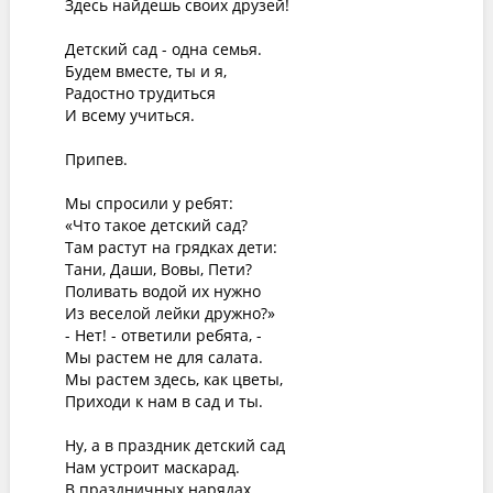
Здесь найдешь своих друзей!

Детский сад - одна семья.

Будем вместе, ты и я,

Радостно трудиться

И всему учиться.

Припев.

Мы спросили у ребят:

«Что такое детский сад?

Там растут на грядках дети:

Тани, Даши, Вовы, Пети?

Поливать водой их нужно

Из веселой лейки дружно?»

- Нет! - ответили ребята, -

Мы растем не для салата.

Мы растем здесь, как цветы,

Приходи к нам в сад и ты.

Ну, а в праздник детский сад

Нам устроит маскарад.

В праздничных нарядах
