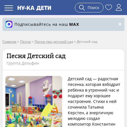
Поиск
Подписывайтесь на наш
MAX
Главная
>
Песни
>
Песни про детский сад
>
Детский сад
Песня Детский сад
Группа Дельфин
Детский сад — радостная
песенка, которая взбодрит
ребёнка в утренний час и
подарит ему хорошее
настроение. Стихи к ней
сочинила Татьяна
Керстен, а энергичную
мелодию создал
композитор Константин