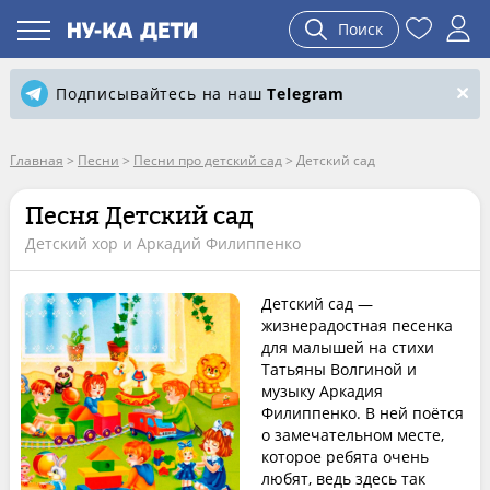
Поиск
Подписывайтесь на наш
Telegram
Главная
>
Песни
>
Песни про детский сад
>
Детский сад
Песня Детский сад
Детский хор и Аркадий Филиппенко
Детский сад —
жизнерадостная песенка
для малышей на стихи
Татьяны Волгиной и
музыку Аркадия
Филиппенко. В ней поётся
о замечательном месте,
которое ребята очень
любят, ведь здесь так