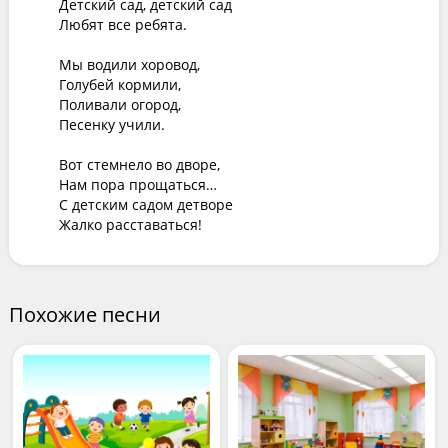
Детский сад, детский сад

Любят все ребята.

Мы водили хоровод,

Голубей кормили,

Поливали огород,

Песенку учили.

Вот стемнело во дворе,

Нам пора прощаться…

С детским садом детворе

Жалко расставаться!
Похожие песни