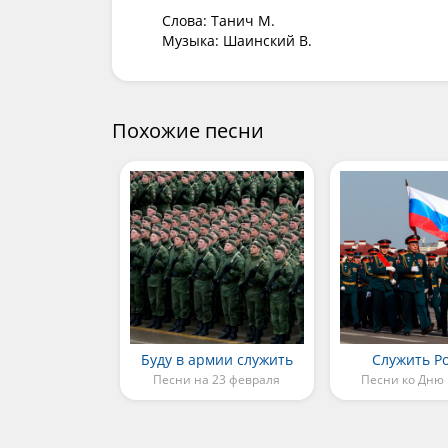
Слова: Танич М.

Музыка: Шаинский В.
Похожие песни
Буду в армии служить
Служить Р
Песни на 23 февраля
Песни ко Дню