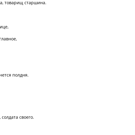
а, товарищ старшина.

це,

лавное,

нется полдня.

солдата своего.
