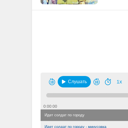
1x
Слушать
0:00:00
Идет солдат по городу
Идет солдат по городу - минусовка