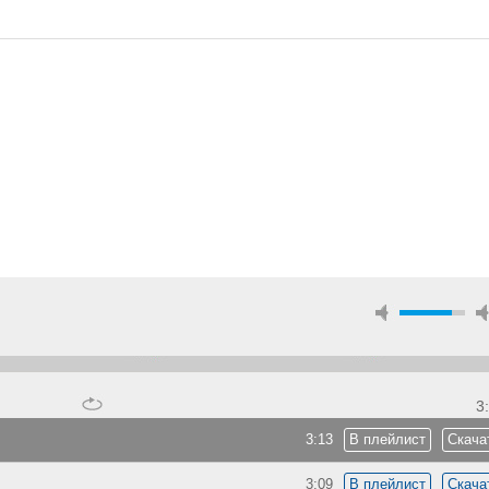
3
3:13
В плейлист
Скача
3:09
В плейлист
Скача