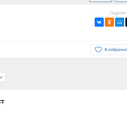
Поделит
В избранн
ы
ст