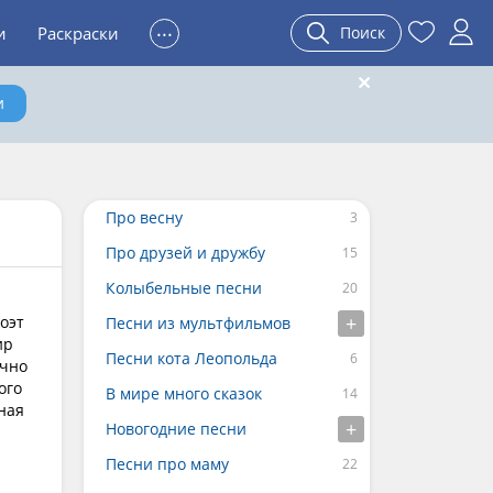
...
и
Раскраски
Поиск
и
Про весну
Про друзей и дружбу
Колыбельные песни
оэт
Песни из мультфильмов
ир
Песни кота Леопольда
очно
ого
В мире много сказок
ная
Новогодние песни
Песни про маму