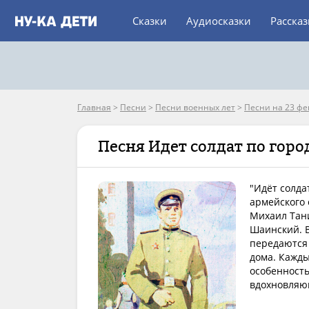
Сказки
Аудиосказки
Расска
Главная
>
Песни
>
Песни военных лет
>
Песни на 23 фе
Песня Идет солдат по горо
"Идёт солда
армейского 
Михаил Тан
Шаинский. В
передаются 
дома. Кажды
особенност
вдохновляю