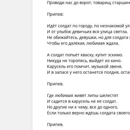
Проводи нас до ворот, товарищ старшин
Припев:

Идёт солдат по городу, по незнакомой ули
И от улыбок девичьих вся улица светла.

Не обижайтесь, девушки, но для солдата г
Чтобы его далёкая, любимая ждала.

А солдат попьёт кваску, купит эскимо.

Никуда не торопясь, выйдет из кино.

Карусель его помчит, музыкой звеня,

И в запасе у него останется полдня, оста
Припев.

Где любимая живёт липы шелестят

И садится в карусель не её солдат.

Но другие ни к чему, все до одного,

Если только верно ждёшь солдата своего, 
Припев.
