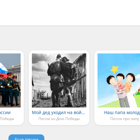
оссии
Мой дед уходил на войну
Наш папа моло
 Победы
Песни ко Дню Победы
Песни про папу
Еще песни