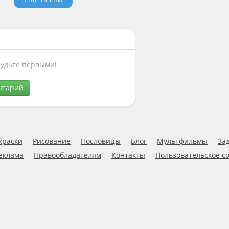
Будьте первыми!
нтарий
краски
Рисование
Пословицы
Блог
Мультфильмы
За
еклама
Правообладателям
Контакты
Пользовательское с