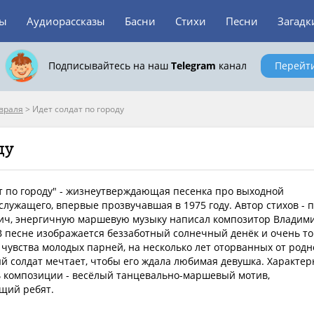
зы
Аудиорассказы
Басни
Стихи
Песни
Загадк
Подписывайтесь на наш
Telegram
канал
Перейт
враля
>
Идет солдат по городу
ду
т по городу" - жизнеутверждающая песенка про выходной
служащего, впервые прозвучавшая в 1975 году. Автор стихов - п
ич, энергичную маршевую музыку написал композитор Владим
 песне изображается беззаботный солнечный денёк и очень т
чувства молодых парней, на несколько лет оторванных от родн
й солдат мечтает, чтобы его ждала любимая девушка. Характер
ь композиции - весёлый танцевально-маршевый мотив,
щий ребят.