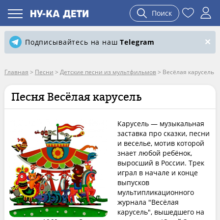
Поиск
Подписывайтесь на наш
Telegram
Главная
>
Песни
>
Детские песни из мультфильмов
>
Весёлая карусель
Песня Весёлая карусель
Карусель — музыкальная
заставка про сказки, песни
и веселье, мотив которой
знает любой ребёнок,
выросший в России. Трек
играл в начале и конце
выпусков
мультипликационного
журнала "Весёлая
карусель", вышедшего на