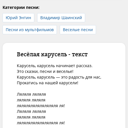
Категории песни:
Юрий Энтин
Владимир Шаинский
Песни из мультфильмов
Веселые песни
Весёлая карусель - текст
Карусель, карусель начинает рассказ.

Это сказки, песни и веселье!

Карусель, карусель — это радость для нас,

Прокатись на нашей карусели!

Ляляля ляляля

ляляля ляляля

ляляляляляляляляля ля!

Ляляля ляляля

ляляля ляляля

ляляляляляляляляля ля!
