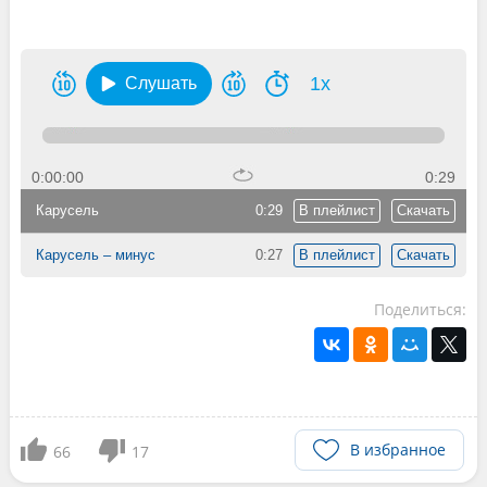
1x
Слушать
0:00:00
0:29
Карусель
0:29
В плейлист
Скачать
Карусель – минус
0:27
В плейлист
Скачать
Поделиться:
В избранное
66
17