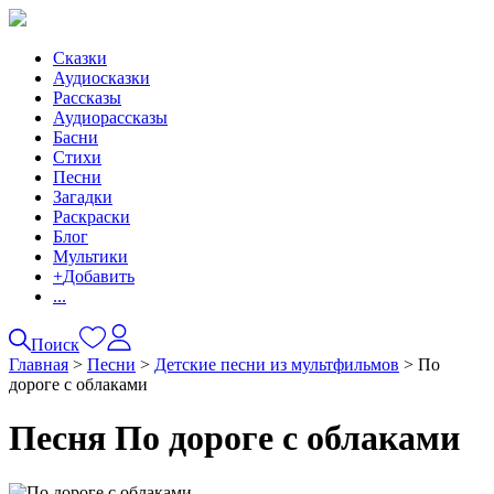
Сказки
Аудиосказки
Рассказы
Аудиорассказы
Басни
Стихи
Песни
Загадки
Раскраски
Блог
Мультики
+
Добавить
...
Поиск
Главная
>
Песни
>
Детские песни из мультфильмов
>
По
дороге с облаками
Песня По дороге с облаками