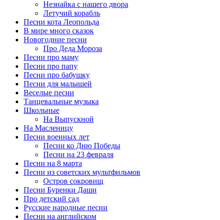
Незнайка с нашего двора
Летучий корабль
Песни кота Леопольда
В мире много сказок
Новогодние песни
Про Деда Мороза
Песни про маму
Песни про папу
Песни про бабушку
Песни для малышей
Веселые песни
Танцевальные музыка
Школьные
На Выпускной
На Масленицу
Песни военных лет
Песни ко Дню Победы
Песни на 23 февраля
Песни на 8 марта
Песни из советских мультфильмов
Остров сокровищ
Песни Буренки Даши
Про детский сад
Русские народные песни
Песни на английском