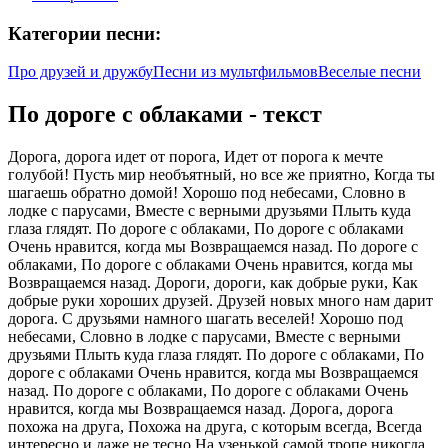
Категории песни:
Про друзей и дружбу
Песни из мультфильмов
Веселые песни
По дороге с облаками - текст
Дорога, дорога идет от порога, Идет от порога к мечте
голубой! Пусть мир необъятный, но все же приятно, Когда ты
шагаешь обратно домой! Хорошо под небесами, Словно в
лодке с парусами, Вместе с верными друзьями Плыть куда
глаза глядят. По дороге с облаками, По дороге с облаками
Очень нравится, когда мы Возвращаемся назад. По дороге с
облаками, По дороге с облаками Очень нравится, когда мы
Возвращаемся назад. Дороги, дороги, как добрые руки, Как
добрые руки хороших друзей. Друзей новых много нам дарит
дорога. С друзьями намного шагать веселей! Хорошо под
небесами, Словно в лодке с парусами, Вместе с верными
друзьями Плыть куда глаза глядят. По дороге с облаками, По
дороге с облаками Очень нравится, когда мы Возвращаемся
назад. По дороге с облаками, По дороге с облаками Очень
нравится, когда мы Возвращаемся назад. Дорога, дорога
похожа на друга, Похожа на друга, с которым всегда, Всегда
интересно и даже не тесно На узенькой самой тропе никогда.