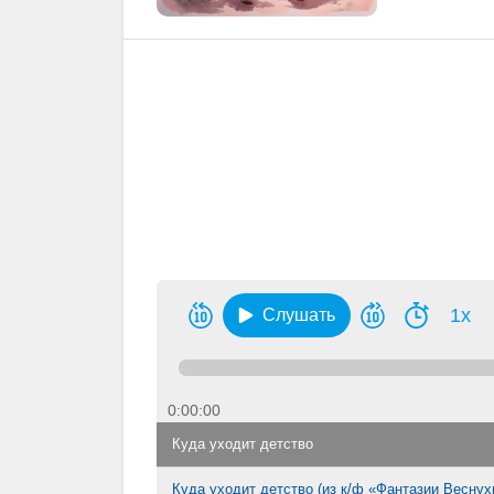
1x
Слушать
0:00:00
Куда уходит детство
Куда уходит детство (из к/ф «Фантазии Веснух