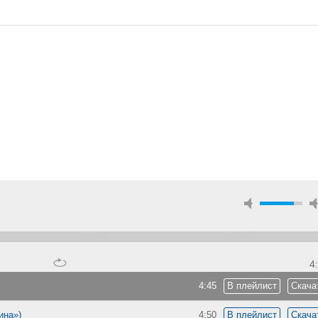
4
4:45
В плейлист
Скача
ина»)
4:50
В плейлист
Скача