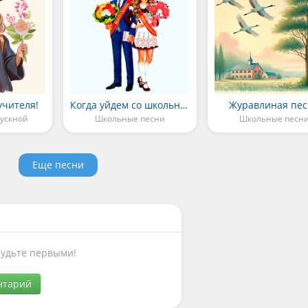
учителя!
Когда уйдем со школьного двора
Журавлиная пе
ускной
Школьные песни
Школьные песн
Еще песни
Будьте первыми!
нтарий