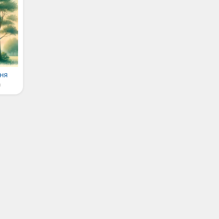
сня
и