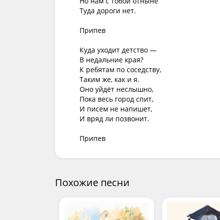
Но нам с тобой отныне

Туда дороги нет.

Припев

Куда уходит детство —

В недальние края?

К ребятам по соседству,

Таким же, как и я.

Оно уйдёт неслышно,

Пока весь город спит,

И писем не напишет,

И вряд ли позвонит.

Припев
Похожие песни