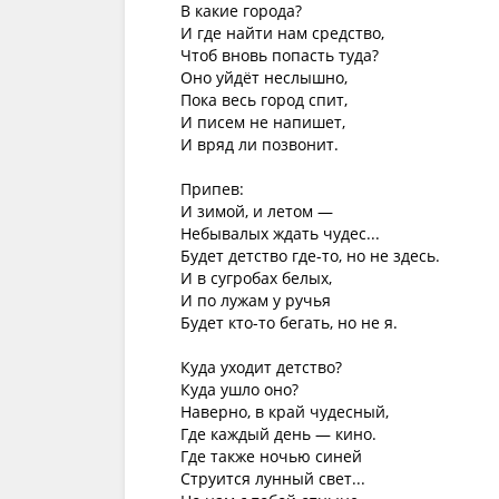
В какие города?

И где найти нам средство,

Чтоб вновь попасть туда?

Оно уйдёт неслышно,

Пока весь город спит,

И писем не напишет,

И вряд ли позвонит.

Припев:

И зимой, и летом —

Небывалых ждать чудес...

Будет детство где-то, но не здесь.

И в сугробах белых,

И по лужам у ручья

Будет кто-то бегать, но не я.

Куда уходит детство?

Куда ушло оно?

Наверно, в край чудесный,

Где каждый день — кино.

Где также ночью синей

Струится лунный свет...
