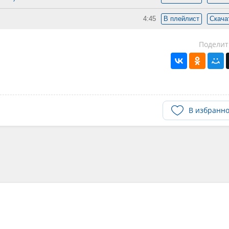
4:45
В плейлист
Скача
Поделит
В избранн