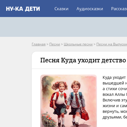
Сказки
Аудиосказки
Расска
Главная
>
Песни
>
Школьные песни
>
Песни на Выпуск
Песня Куда уходит детство
Куда уходит
вышедшей на
а стихи соч
вокал Аллы 
Включив эту
жизни и сам
вернуть, мо
друзьями, б