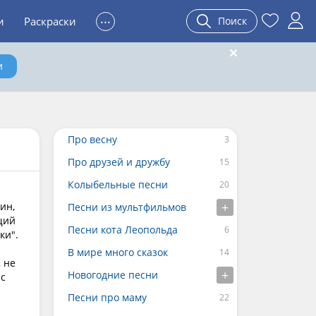
...
и
Раскраски
Поиск
и
Про весну
Про друзей и дружбу
Колыбельные песни
ин,
Песни из мультфильмов
щий
Песни кота Леопольда
ки".
В мире много сказок
, не
Новогодние песни
 с
Песни про маму