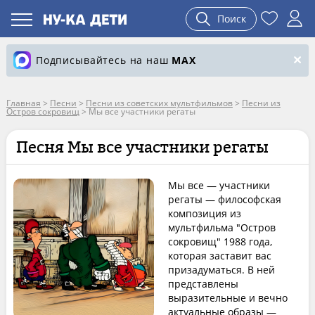
Поиск
Подписывайтесь на наш
MAX
Главная
>
Песни
>
Песни из советских мультфильмов
>
Песни из
Остров сокровищ
>
Мы все участники регаты
Песня Мы все участники регаты
Мы все — участники
регаты — философская
композиция из
мультфильма "Остров
сокровищ" 1988 года,
которая заставит вас
призадуматься. В ней
представлены
выразительные и вечно
актуальные образы —