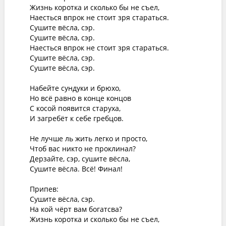
Жизнь коротка и сколько бы не съел,

Наесться впрок не стоит зря стараться.

Сушите вёсла, сэр.

Сушите вёсла, сэр.

Наесться впрок не стоит зря стараться.

Сушите вёсла, сэр.

Сушите вёсла, сэр.

Набейте сундуки и брюхо,

Но всё равно в конце концов

С косой появится старуха,

И загребёт к себе гребцов.

Не лучше ль жить легко и просто,

Чтоб вас никто не проклинал?

Дерзайте, сэр, сушите вёсла,

Сушите вёсла. Всё! Финал!

Припев:

Сушите вёсла, сэр.

На кой чёрт вам богатсва?

Жизнь коротка и сколько бы не съел,
