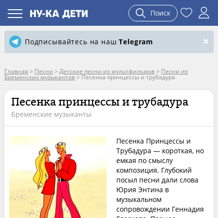
Поиск
Подписывайтесь на наш
Telegram
Главная
>
Песни
>
Детские песни из мультфильмов
>
Песни из
Бременских музыкантов
>
Песенка принцессы и трубадура
Песенка принцессы и трубадура
Бременские музыканты
Песенка Принцессы и
Трубадура — короткая, но
емкая по смыслу
композиция. Глубокий
посыл песни дали слова
Юрия Энтина в
музыкальном
сопровождении Геннадия