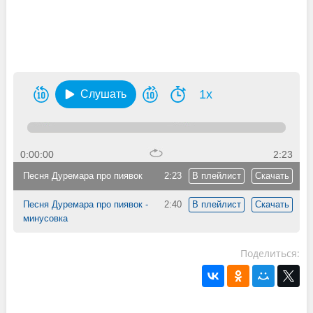
1x
Слушать
0:00:00
2:23
Песня Дуремара про пиявок
2:23
В плейлист
Скачать
Песня Дуремара про пиявок -
2:40
В плейлист
Скачать
минусовка
Поделиться: