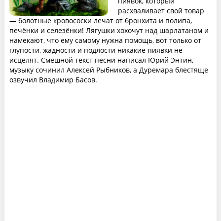
пиявок, который
расхваливает свой товар
— болотные кровососки лечат от бронхита и полипа,
печёнки и селезёнки! Лягушки хохочут над шарлатаном и
намекают, что ему самому нужна помощь, вот только от
глупости, жадности и подлости никакие пиявки не
исцелят. Смешной текст песни написал Юрий Энтин,
музыку сочинил Алексей Рыбников, а Дуремара блестяще
озвучил Владимир Басов.