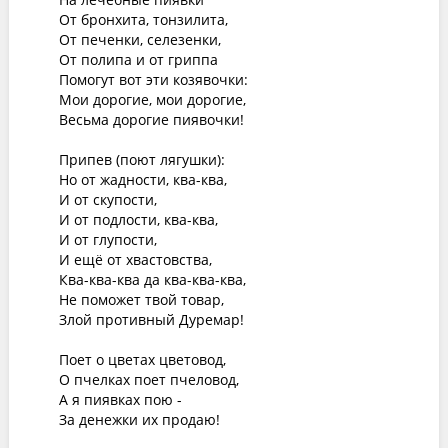
От бронхита, тонзилита,

От печенки, селезенки,

От полипа и от гриппа

Помогут вот эти козявочки:

Мои дорогие, мои дорогие,

Весьма дорогие пиявочки!

Припев (поют лягушки):

Но от жадности, ква-ква, 

И от скупости,

И от подлости, ква-ква, 

И от глупости,

И ещё от хвастовства,

Ква-ква-ква да ква-ква-ква,

Не поможет твой товар,

Злой противный Дуремар!

Поет о цветах цветовод,

О пчелках поет пчеловод,

А я пиявках пою -

За денежки их продаю!
