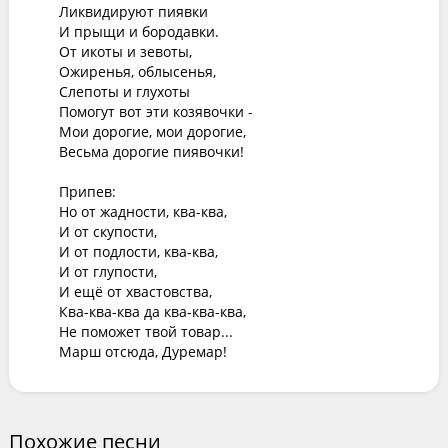
Ликвидируют пиявки

И прыщи и бородавки.

От икоты и зевоты,

Ожиренья, облысенья,

Слепоты и глухоты

Помогут вот эти козявочки -

Мои дорогие, мои дорогие,

Весьма дорогие пиявочки!

Припев:

Но от жадности, ква-ква, 

И от скупости,

И от подлости, ква-ква, 

И от глупости,

И ещё от хвастовства,

Ква-ква-ква да ква-ква-ква,

Не поможет твой товар... 

Марш отсюда, Дуремар!
Похожие песни