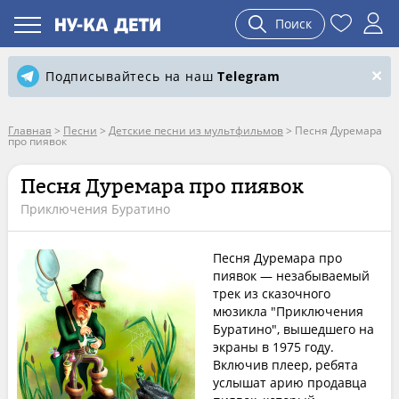
Поиск
Подписывайтесь на наш
Telegram
Главная
>
Песни
>
Детские песни из мультфильмов
>
Песня Дуремара
про пиявок
Песня Дуремара про пиявок
Приключения Буратино
Песня Дуремара про
пиявок — незабываемый
трек из сказочного
мюзикла "Приключения
Буратино", вышедшего на
экраны в 1975 году.
Включив плеер, ребята
услышат арию продавца