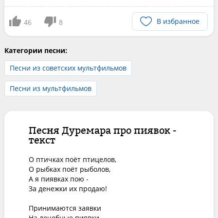
В избранное
46
8
Категории песни:
Песни из советских мультфильмов
Песни из мультфильмов
Песня Дуремара про пиявок -
текст
О птичках поёт птицелов,

О рыбках поёт рыболов,

А я пиявках пою -

За денежки их продаю!

Принимаются заявки

На лечебные пиявки
