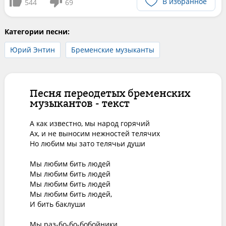
В избранное
544
69
Категории песни:
Юрий Энтин
Бременские музыканты
Песня переодетых бременских
музыкантов - текст
А как известно, мы народ горячий

Ах, и не выносим нежностей телячих

Но любим мы зато телячьи души

Мы любим бить людей

Мы любим бить людей

Мы любим бить людей

Мы любим бить людей, 

И бить баклуши

Мы раз-бо-бо-бобойники, 
