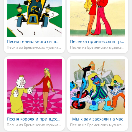
Песня гениального сыщика
Песенка принцессы и трубадура
Песни из Бременских музыкантов
Песни из Бременских музыкантов
Песня короля и принцессы
Мы к вам заехали на час
Песни из Бременских музыкантов
Песни из Бременских музыкантов