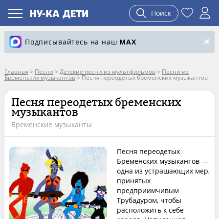
Поиск
Подписывайтесь на наш
MAX
Главная
>
Песни
>
Детские песни из мультфильмов
>
Песни из
Бременских музыкантов
>
Песня переодетых бременских музыкантов
Песня переодетых бременских
музыкантов
Бременские музыканты
Песня переодетых
Бременских музыкантов —
одна из устрашающих мер,
принятых
предприимчивым
Трубадуром, чтобы
расположить к себе