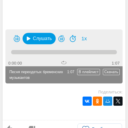
1x
Слушать
0:00:00
1:07
Песня переодетых бременских
1:07
В плейлист
Скачать
музыкантов
Поделиться: